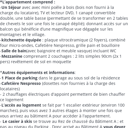
*L’appartement comprend :
-
Un Séjour
avec avec mini poêle à bois (bois non fourni à la
charge du locataire), TV et lecteur DVD, 1 canapé convertible
double, une table basse (permettant de se transformer en 2 tables
de chevets le soir une fois le canapé déplié); donnant accès sur un
balcon qui bénéficie d’une magnifique vue dégagée sur les
montagnes et le village.
-
kitchenette équipée
: plaque vitrocéramique (2 foyers), combiné
four micro-ondes, Cafetière Nespresso, grille pain et bouilloire
-
Salle de bain
(avec baignoire et meuble vasque) incluant WC
-
Mezzanine
comprenant 2 couchages : 2 lits simples 90cm (2x 1
pers) revêtement de sol en moquette
*
Autres équipements et informations
:
-
1 Place de parking
dans le garage au sous sol de la résidence
-
Cafetière Nespresso
(dosettes non fournies à la charge des
locataires)
- 2 chauffages électriques d'appoint permettent de bien chauffer
ce logement
-
L’accès au logement
se fait par 1 escalier extérieur (environ 100
marches), puis vous avez 3 autres étages à monter une fois que
vous arrivez au bâtiment A pour accèder à l'appartement.
-
Le casier à skis
se trouve au Rez de chaussé du Bâtiment A ; et
pas au niveau du Parking . Donc arrivé au Bâtiment A
vous devez